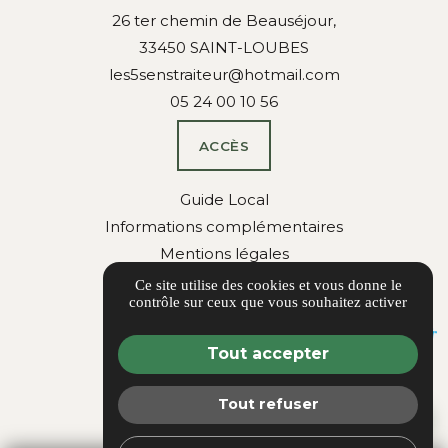
26 ter chemin de Beauséjour,
33450 SAINT-LOUBES
les5senstraiteur@hotmail.com
05 24 00 10 56
ACCÈS
Guide Local
Informations complémentaires
Mentions légales
Politique de confidentialité
Ce site utilise des cookies et vous donne le
contrôle sur ceux que vous souhaitez activer
Gestion des cookies
Tout accepter
Tout refuser