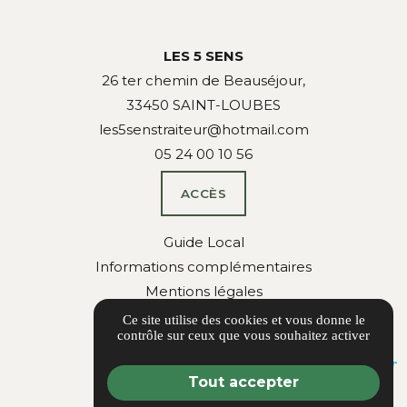
LES 5 SENS
26 ter chemin de Beauséjour,
33450 SAINT-LOUBES
les5senstraiteur@hotmail.com
05 24 00 10 56
ACCÈS
Guide Local
Informations complémentaires
Mentions légales
Politique de confidentialité
Ce site utilise des cookies et vous donne le
contrôle sur ceux que vous souhaitez activer
Gestion des cookies
Tout accepter